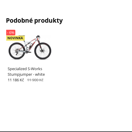
Podobné produkty
- 6%
NOVINKA
Specialized S-Works
Stumpjumper - white
11 186 Kč
11 900 Kč